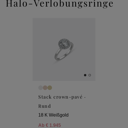
Halo-Verlobungsringe
Stack crown-pavé ·
Rund
18 K Weißgold
Ab
€ 1.945