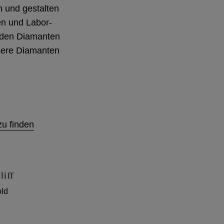
an und gestalten
en und Labor-
e den Diamanten
nsere Diamanten
zu finden
iff
old