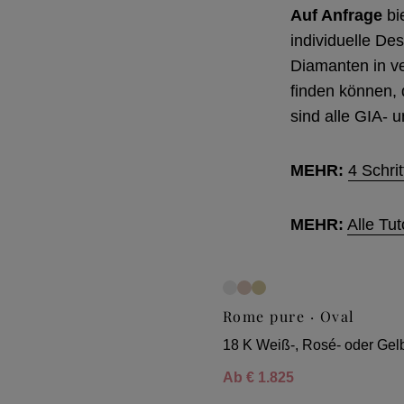
Auf Anfrage
bi
individuelle De
Diamanten in v
finden können,
sind alle GIA- u
MEHR:
4 Schri
MEHR:
Alle Tu
Rome pure · Oval
18 K Weiß-, Rosé- oder Gel
Ab
€ 1.825