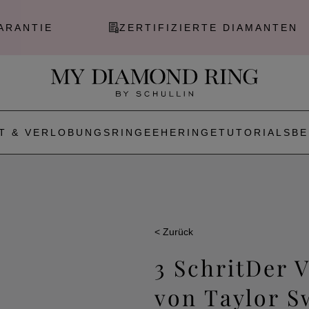
ZERTIFIZIERTE DIAMANTEN
IM GE
T & VERLOBUNGSRINGE
EHERINGE
TUTORIALS
BE
< Zurück
3 SchritDer 
von Taylor S