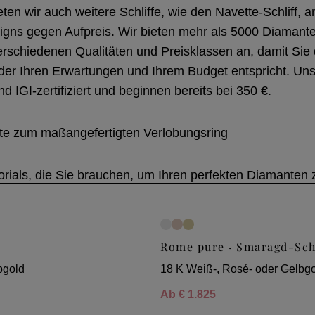
eten wir auch weitere Schliffe, wie den Navette-Schliff, 
signs gegen Aufpreis. Wir bieten mehr als 5000 Diamant
erschiedenen Qualitäten und Preisklassen an, damit Si
 der Ihren Erwartungen und Ihrem Budget entspricht. U
nd IGI-zertifiziert und beginnen bereits bei 350 €.
tte zum maßangefertigten Verlobungsring
torials, die Sie brauchen, um Ihren perfekten Diamanten 
Rome pure · Smaragd-Schl
bgold
18 K Weiß-, Rosé- oder Gelbg
Ab
€ 1.825