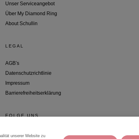
Unser Serviceangebot
Über My Diamond Ring
About Schullin
LEGAL
AGB's
Datenschutzrichtlinie
Impressum
Barrierefreiheitserklärung
FOLGE UNS
Instagram
alität unserer Website zu