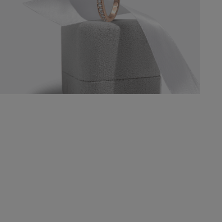
-
J
P
S
-
u
-
e
-
W
M
G