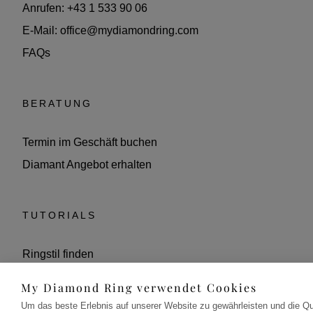
Anrufen: +43 1 533 90 06
E-Mail: office@mydiamondring.com
FAQs
BERATUNG
Termin im Geschäft buchen
Diamant Angebot erhalten
TUTORIALS
Ringstil finden
Diamant finden
My Diamond Ring verwendet Cookies
Ringgröße herausfinden
Um das beste Erlebnis auf unserer Website zu gewährleisten und die Qu