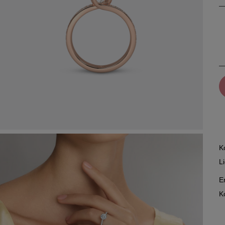
K
L
E
K