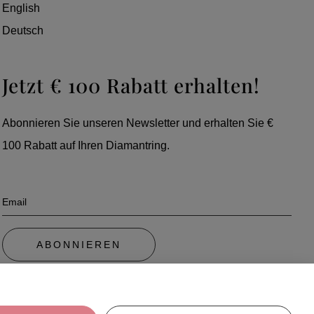
English
Deutsch
Jetzt € 100 Rabatt erhalten!
Abonnieren Sie unseren Newsletter und erhalten Sie €
100 Rabatt auf Ihren Diamantring.
Email
ABONNIEREN
Mit Ihrer Anmeldung akzeptieren Sie automatisch unsere
Datenschutzerklärung. Klicken Sie unten in Ihrer E-Mail auf Abbestellen, um