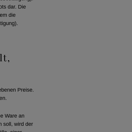
ts dar. Die
dem die
tigung).
lt,
ebenen Preise.
en.
ie Ware an
soll, wird der