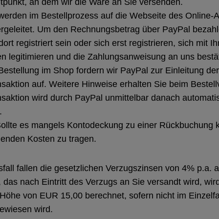
tpunkt, an dem wir die Ware an Sie versenden.
werden im Bestellprozess auf die Webseite des Online-A
ergeleitet. Um den Rechnungsbetrag über PayPal bezah
rt registriert sein oder sich erst registrieren, sich mit I
n legitimieren und die Zahlungsanweisung an uns bestä
estellung im Shop fordern wir PayPal zur Einleitung der
saktion auf. Weitere Hinweise erhalten Sie beim Bestell
saktion wird durch PayPal unmittelbar danach automati
.
: Sollte es mangels Kontodeckung zu einer Rückbuchun
llenden Kosten zu tragen.
sfall fallen die gesetzlichen Verzugszinsen von 4% p.a. a
das nach Eintritt des Verzugs an Sie versandt wird, wir
öhe von EUR 15,00 berechnet, sofern nicht im Einzelfal
wiesen wird.