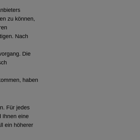
nbieters
len zu können,
hren
tigen. Nach
vorgang. Die
sch
g kommen, haben
n. Für jedes
d Ihnen eine
l ein höherer