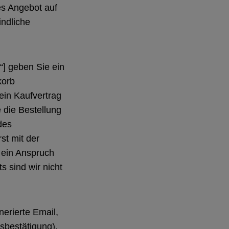
es Angebot auf
indliche
n“] geben Sie ein
korb
ein Kaufvertrag
 die Bestellung
des
st mit der
 ein Anspruch
 sind wir nicht
erierte Email,
gsbestätigung).