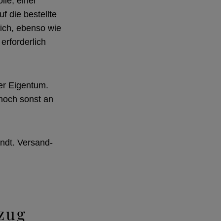
lle, einer
f die bestellte
lich, ebenso wie
erforderlich
ser Eigentum.
noch sonst an
andt. Versand-
zug