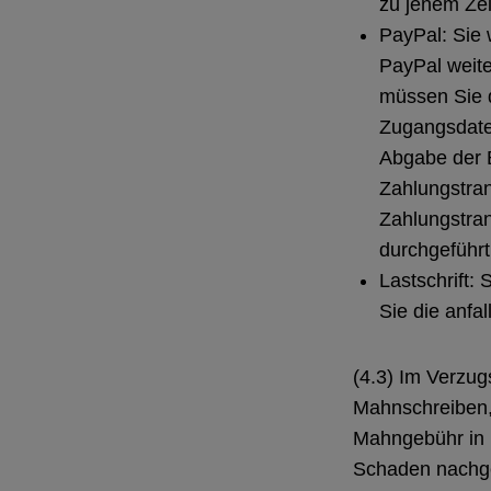
zu jenem Zei
PayPal: Sie 
PayPal weit
müssen Sie do
Zugangsdate
Abgabe der B
Zahlungstran
Zahlungstran
durchgeführt
Lastschrift
Sie die anfa
(4.3) Im Verzug
Mahnschreiben, 
Mahngebühr in H
Schaden nachge